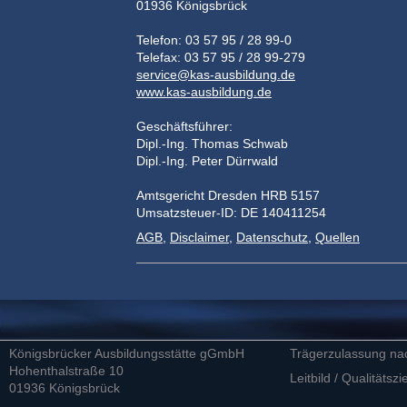
01936 Königsbrück
Telefon: 03 57 95 / 28 99-0
Telefax: 03 57 95 / 28 99-279
service@kas-ausbildung.de
www.kas-ausbildung.de
Geschäftsführer:
Dipl.-Ing. Thomas Schwab
Dipl.-Ing. Peter Dürrwald
Amtsgericht Dresden HRB 5157
Umsatzsteuer-ID: DE 140411254
AGB
,
Disclaimer
,
Datenschutz
,
Quellen
Königsbrücker Ausbildungsstätte gGmbH
Trägerzulassung na
Hohenthalstraße 10
Leitbild / Qualitätszi
01936 Königsbrück