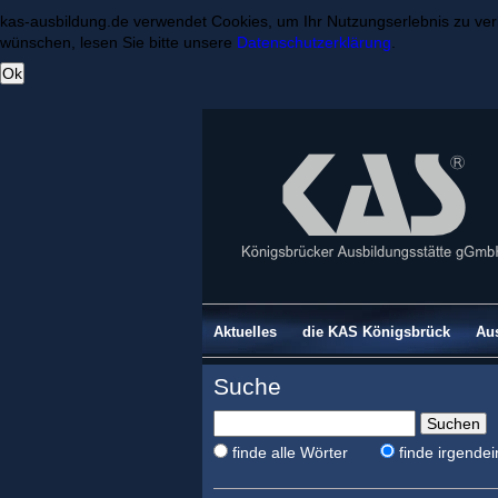
kas-ausbildung.de verwendet Cookies, um Ihr Nutzungserlebnis zu ve
wünschen, lesen Sie bitte unsere
Datenschutzerklärung
.
Navigation
Aktuelles
die KAS Königsbrück
Au
überspringen
Suche
Suchbegriffe
Optionen
finde alle Wörter
finde irgende